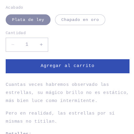
Acabado
Plata de ley
Chapado en oro
Cantidad
Cantidad
Reducir
Aumentar
cantidad
cantidad
para
para
PENDIENTES
PENDIENTES
Agregar al carrito
BRILLO
BRILLO
ASCENDENTE
ASCENDENTE
Cuantas veces habremos observado las
estrellas, su mágico brillo no es estático,
más bien luce como intermitente.
Pero en realidad, las estrellas por sí
mismas no titilan.