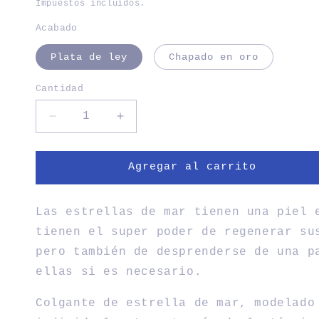
habitual
Impuestos incluidos.
Acabado
Plata de ley
Chapado en oro
Cantidad
Cantidad
Reducir
Aumentar
cantidad
cantidad
para
para
COLGANTE
COLGANTE
Agregar al carrito
ESTRELLA
ESTRELLA
DE
DE
MAR
MAR
Las estrellas de mar tienen una piel 
tienen el super poder de regenerar su
pero también de desprenderse de una p
ellas si es necesario.
Colgante de estrella de mar, modelado