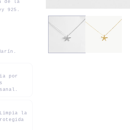
a de la
ey 925.
.
Marín.
ia por
s
sanal.
Limpia la
rotegida