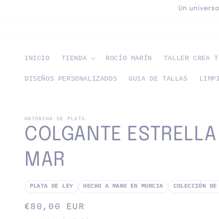
Ir
Un univers
directamente
al contenido
INICIO
TIENDA
ROCÍO MARÍN
TALLER CREA T
DISEÑOS PERSONALIZADOS
GUIA DE TALLAS
LIMP
ANTORCHA DE PLATA
COLGANTE ESTRELLA
MAR
PLATA DE LEY
HECHO A MANO EN MURCIA
COLECCIÓN DE
Precio
€80,00 EUR