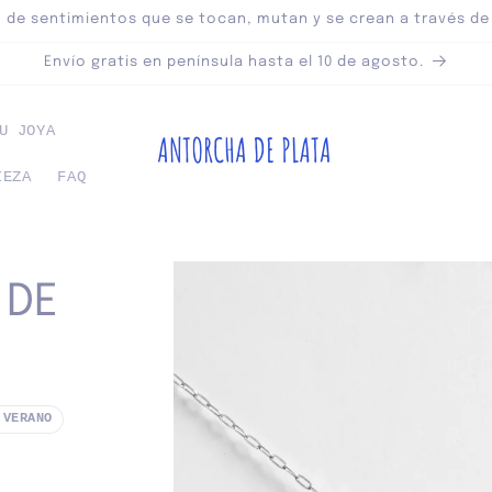
o de sentimientos que se tocan, mutan y se crean a través de
Envío gratis en península hasta el 10 de agosto.
U JOYA
IEZA
FAQ
Ir
directamente
a la
 DE
información
del producto
 VERANO