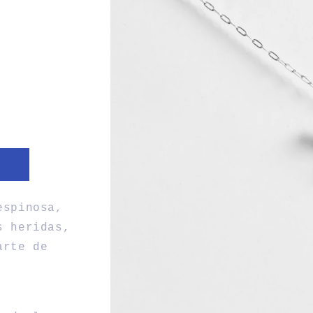
espinosa,
s heridas,
arte de